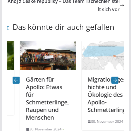
Ahoj z České republiky – Das Team Tschechien stel
lt sich vor
Das könnte dir auch gefallen
Gärten für
Migrationsgesc
Apollo: Etwas
hichte und
für
Ökologie des
Schmetterlinge,
Apollo-
Raupen und
Schmetterlings
Menschen
30. November 2024
30. November 2024