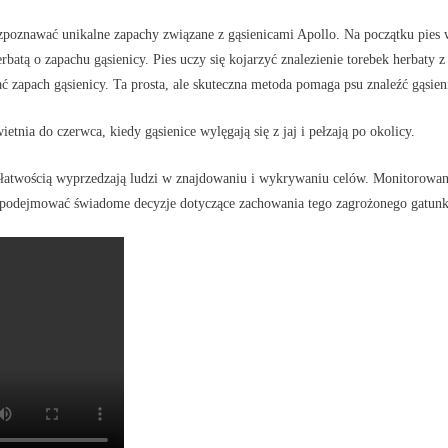
rozpoznawać unikalne zapachy związane z gąsienicami Apollo. Na początku pies 
erbatą o zapachu gąsienicy. Pies uczy się kojarzyć znalezienie torebek herbat
ać zapach gąsienicy. Ta prosta, ale skuteczna metoda pomaga psu znaleźć gąsie
tnia do czerwca, kiedy gąsienice wylęgają się z jaj i pełzają po okolicy.
twością wyprzedzają ludzi w znajdowaniu i wykrywaniu celów. Monitorowanie 
podejmować świadome decyzje dotyczące zachowania tego zagrożonego gatunk