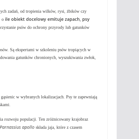
nych zadań, od tropienia wilków, rysi, żbików czy
ile obiekt docelowy emituje zapach, psy
, o
orzystanie psów do ochrony przyrody lub gatunków
psów. Są ekspertami w szkoleniu psów tropiących w
śladowania gatunków chronionych, wyszukiwania zwłok,
gąsienic w wybranych lokalizacjach. Psy te zapewniają
skami.
ia rozwoju populacji. Ten zróżnicowany krajobraz
Parnassius apollo
składa jaja, które z czasem