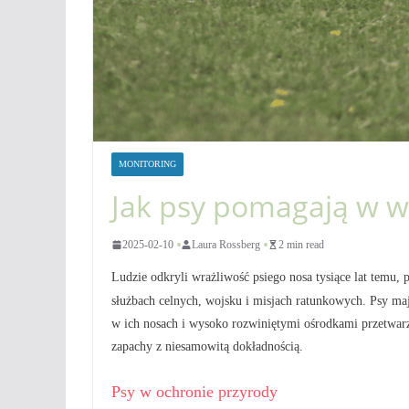
MONITORING
Jak psy pomagają w w
2025-02-10
Laura Rossberg
2 min read
Ludzie odkryli wrażliwość psiego nosa tysiące lat temu,
służbach celnych, wojsku i misjach ratunkowych. Psy ma
w ich nosach i wysoko rozwiniętymi ośrodkami przetwarz
zapachy z niesamowitą dokładnością.
Psy w ochronie przyrody