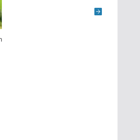
Poprawa siedlisk w Leisach:
Wspieranie Apollo Glocnericus za
pomocą rozchodnika i uwolnień
2025-07-24