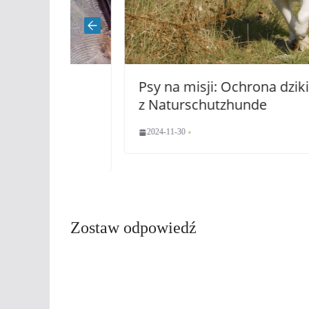
Psy na misji: Ochrona dzikiej przyr
 za
z Naturschutzhunde
ń
2024-11-30
Zostaw odpowiedź