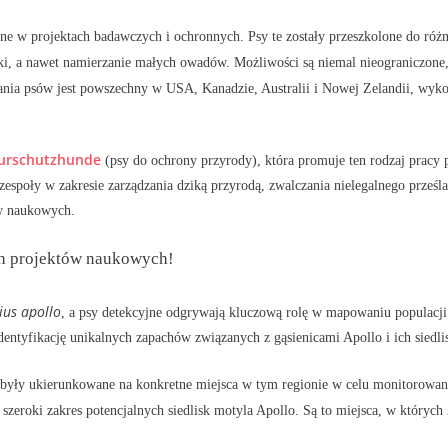
ędne w projektach badawczych i ochronnych. Psy te zostały przeszkolone do róż
ółki, a nawet namierzanie małych owadów. Możliwości są niemal nieograniczone
tania psów jest powszechny w USA, Kanadzie, Australii i Nowej Zelandii, wyk
urschutzhunde
(psy do ochrony przyrody), która promuje ten rodzaj pracy 
 zespoły w zakresie zarządzania dziką przyrodą, zwalczania nielegalnego prze
ów naukowych.
ch projektów naukowych!
ius apollo
, a psy detekcyjne odgrywają kluczową rolę w mapowaniu populacji 
entyfikację unikalnych zapachów związanych z gąsienicami Apollo i ich siedli
 były ukierunkowane na konkretne miejsca w tym regionie w celu monitorowan
eroki zakres potencjalnych siedlisk motyla Apollo. Są to miejsca, w których