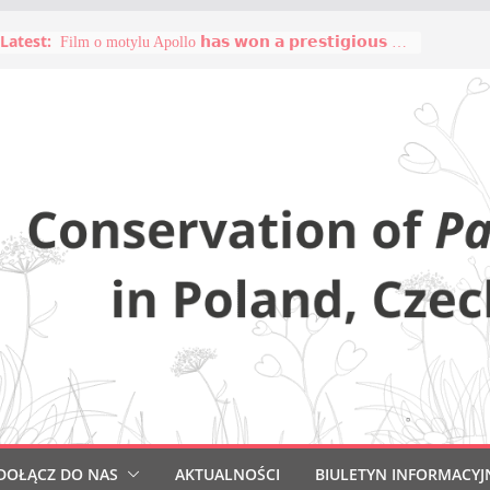
Latest:
Film o motylu Apollo 𝗵𝗮𝘀 𝘄𝗼𝗻 𝗮 𝗽𝗿𝗲𝘀𝘁𝗶𝗴𝗶𝗼𝘂𝘀 𝗮𝘄𝗮𝗿𝗱 na 20. Festiwalu Filmowym!
DOŁĄCZ DO NAS
AKTUALNOŚCI
BIULETYN INFORMACYJ