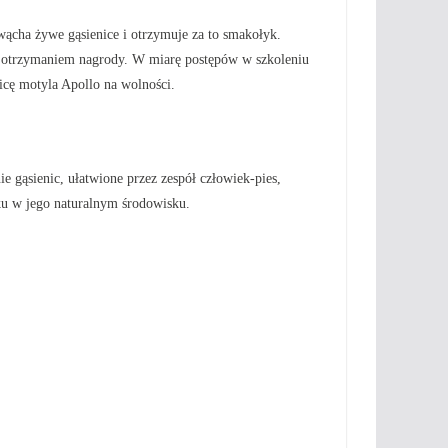
wącha żywe gąsienice i otrzymuje za to smakołyk.
y z otrzymaniem nagrody. W miarę postępów w szkoleniu
nicę motyla Apollo na wolności.
gąsienic, ułatwione przez zespół człowiek-pies,
u w jego naturalnym środowisku.