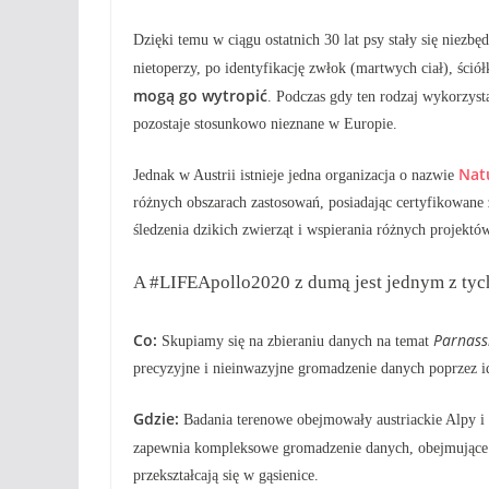
Dzięki temu w ciągu ostatnich 30 lat psy stały się niezb
nietoperzy, po identyfikację zwłok (martwych ciał), ści
mogą go wytropić
. Podczas gdy ten rodzaj wykorzys
pozostaje stosunkowo nieznane w Europie.
Nat
Jednak w Austrii istnieje jedna organizacja o nazwie
różnych obszarach zastosowań, posiadając certyfikowane
śledzenia dzikich zwierząt i wspierania różnych projekt
A
#LIFEApollo2020
z dumą jest jednym z ty
Co:
Parnass
Skupiamy się na zbieraniu danych na temat
precyzyjne i nieinwazyjne gromadzenie danych poprzez id
Gdzie:
Badania terenowe obejmowały austriackie Alpy i
zapewnia kompleksowe gromadzenie danych, obejmujące sz
przekształcają się w gąsienice.