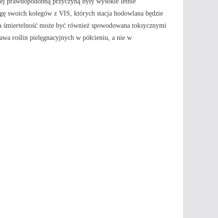
ziej prawdopodobną przyczyną były wysokie letnie
agę swoich kolegów z VIS, których stacja hodowlana będzie
na śmiertelność może być również spowodowana toksycznymi
wa roślin pielęgnacyjnych w półcieniu, a nie w