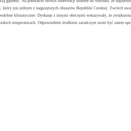
ścią gąsienic. Na podstawie swoich obserwacji doszedł do wniosku, że najbard
bí, który jest jednym z najgorętszych obszarów Republiki Czeskiej. Zwrócił uw
podobne klimatycznie. Dyskusje z innymi obecnymi wskazywały, że zwiększo
wysokich temperaturach. Odpowiednim środkiem zaradczym może być zatem upra