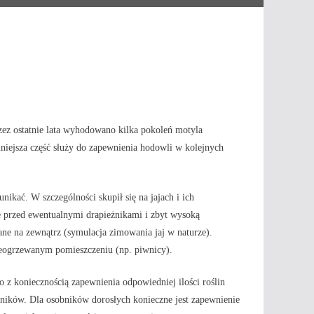
rzez ostatnie lata wyhodowano kilka pokoleń motyla
niejsza część służy do zapewnienia hodowli w kolejnych
ikać. W szczególności skupił się na jajach i ich
 przed ewentualnymi drapieżnikami i zbyt wysoką
zane na zewnątrz (symulacja zimowania jaj w naturze).
eogrzewanym pomieszczeniu (np. piwnicy).
o z koniecznością zapewnienia odpowiedniej ilości roślin
ików. Dla osobników dorosłych konieczne jest zapewnienie