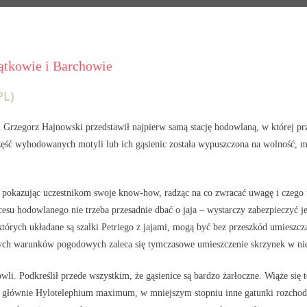
ątkowie i Barchowie
L)
ji Grzegorz Hajnowski przedstawił najpierw samą stację hodowlaną, w której p
część wyhodowanych motyli lub ich gąsienic została wypuszczona na wolność, m
 pokazując uczestnikom swoje know-how, radząc na co zwracać uwagę i czego un
 hodowlanego nie trzeba przesadnie dbać o jaja – wystarczy zabezpieczyć je
w których układane są szalki Petriego z jajami, mogą być bez przeszkód umieszc
nych warunków pogodowych zaleca się tymczasowe umieszczenie skrzynek w ni
i. Podkreślił przede wszystkim, że gąsienice są bardzo żarłoczne. Wiąże się t
głównie Hylotelephium maximum, w mniejszym stopniu inne gatunki rozchodn