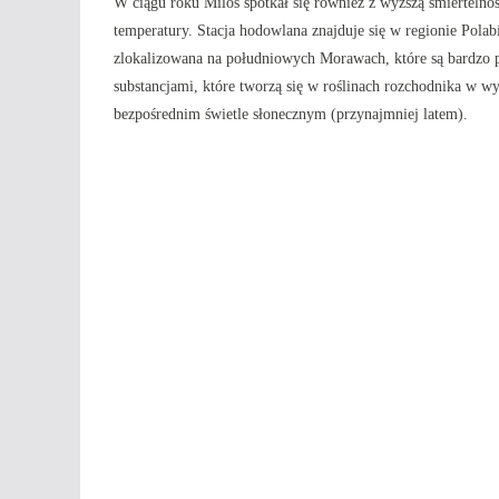
W ciągu roku Miloš spotkał się również z wyższą śmiertelno
temperatury. Stacja hodowlana znajduje się w regionie Pola
zlokalizowana na południowych Morawach, które są bardzo 
substancjami, które tworzą się w roślinach rozchodnika w 
bezpośrednim świetle słonecznym (przynajmniej latem).