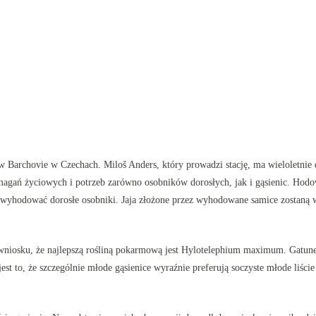
 w Barchovie w Czechach. Miloš Anders, który prowadzi stację, ma wieloletni
agań życiowych i potrzeb zarówno osobników dorosłych, jak i gąsienic. Hodo
m wyhodować dorosłe osobniki. Jaja złożone przez wyhodowane samice zostaną
wniosku, że najlepszą rośliną pokarmową jest Hylotelephium maximum. Gatune
t to, że szczególnie młode gąsienice wyraźnie preferują soczyste młode liście