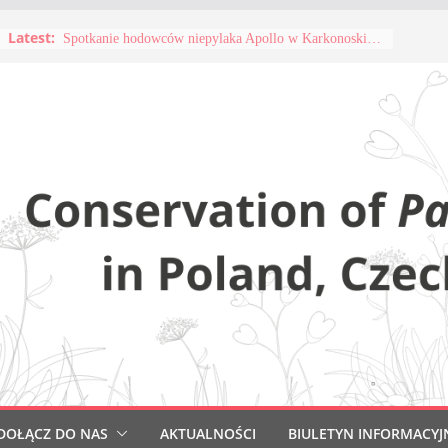
Latest:
Apollo patron sztuki – spotkanie z artystami
Spotkanie hodowców niepylaka Apollo w Karkonoskim Parku Narodowym
DOŁĄCZ DO NAS
AKTUALNOŚCI
BIULETYN INFORMACYJ