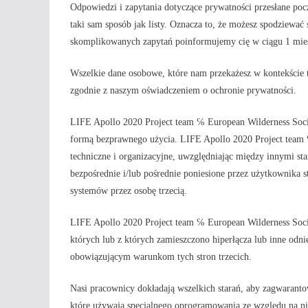
Odpowiedzi i zapytania dotyczące prywatności przesłane poc
taki sam sposób jak listy. Oznacza to, że możesz spodziewać
skomplikowanych zapytań poinformujemy cię w ciągu 1 miesi
Wszelkie dane osobowe, które nam przekażesz w kontekście 
zgodnie z naszym oświadczeniem o ochronie prywatności.
LIFE Apollo 2020 Project team ℅ European Wilderness Socie
formą bezprawnego użycia. LIFE Apollo 2020 Project team 
techniczne i organizacyjne, uwzględniając między innymi sta
bezpośrednie i/lub pośrednie poniesione przez użytkownika s
systemów przez osobę trzecią.
LIFE Apollo 2020 Project team ℅ European Wilderness Socie
których lub z których zamieszczono hiperłącza lub inne odnie
obowiązującym warunkom tych stron trzecich.
Nasi pracownicy dokładają wszelkich starań, aby zagwarantow
które używają specjalnego oprogramowania ze względu na n