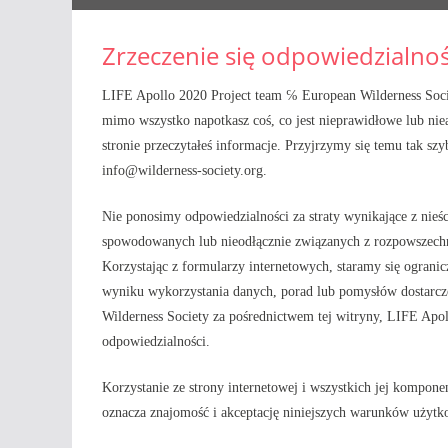
Zrzeczenie się odpowiedzialnoś
LIFE Apollo 2020 Project team ℅ European Wilderness Society
mimo wszystko napotkasz coś, co jest nieprawidłowe lub ni
stronie przeczytałeś informacje. Przyjrzymy się temu tak sz
info@
wilderness-society.org
.
Nie ponosimy odpowiedzialności za straty wynikające z nieśc
spowodowanych lub nieodłącznie związanych z rozpowszechnia
Korzystając z formularzy internetowych, staramy się ogran
wyniku wykorzystania danych, porad lub pomysłów dostarc
Wilderness Society za pośrednictwem tej witryny, LIFE Apo
odpowiedzialności.
Korzystanie ze strony internetowej i wszystkich jej kompo
oznacza znajomość i akceptację niniejszych warunków użytk