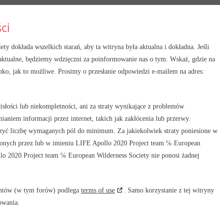
ci
 dokłada wszelkich starań, aby ta witryna była aktualna i dokładna. Jeśli
eaktualne, będziemy wdzięczni za poinformowanie nas o tym. Wskaż, gdzie na
ybko, jak to możliwe. Prosimy o przesłanie odpowiedzi e-mailem na adres:
isłości lub niekompletności, ani za straty wynikające z problemów
niem informacji przez internet, takich jak zakłócenia lub przerwy.
iczyć liczbę wymaganych pól do minimum. Za jakiekolwiek straty poniesione w
zonych przez lub w imieniu LIFE Apollo 2020 Project team ℅ European
llo 2020 Project team ℅ European Wilderness Society nie ponosi żadnej
nentów (w tym forów) podlega
terms of use
. Samo korzystanie z tej witryny
owania.