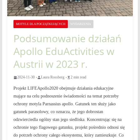
MOTYLE DLA POCZĄTKUJĄCYCH
WYDARZENIA
Podsumowanie działań
Apollo EduActivities w
Austrii w 2023 r.
2024-11-30
Laura Rossberg
2 min read
Projekt LIFEApollo2020 obejmuje działania edukacyjne
mające na celu podnoszenie świadomości na temat potrzeby
ochrony motyla Parnassius apollo. Gatunek ten służy jako
gatunek parasolowy, co oznacza, że jego dobrostan
odzwierciedla ogólny stan jego siedliska. Koncentrując się na
ochronie tego flagowego gatunku, projekt pośrednio odnosi się
do potrzeb ochrony całego ekosystemu, który zamieszkuje. Co